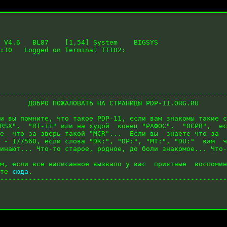
 V4.6   BL87    [1,54] System    BIGSYS

:10   Logged on Terminal TT102:

--------------------------------------------------------
       ДОБРО ПОЖАЛОВАТЬ НА СТРАНИЦЫ PDP-11.ORG.RU       
                                                        
и вы помните, что такое PDP-11, если вам знакомы такие с
RSX",  "RT-11" или на худой  конец "РАФОС",  "ОСРВ",  ес
е  что за зверь такой "MCR"...  Если вы  знаете что за  
 - 177560, если слова "DK:", "DP:", "MT:", "DU:"  вам  ч
инают... Что-то старое, родное, до боли знакомое... Что-
                                                        
м, если все написанное вызвало у вас  приятные  воспомин
те 
сюда
.                               			  |

--------------------------------------------------------