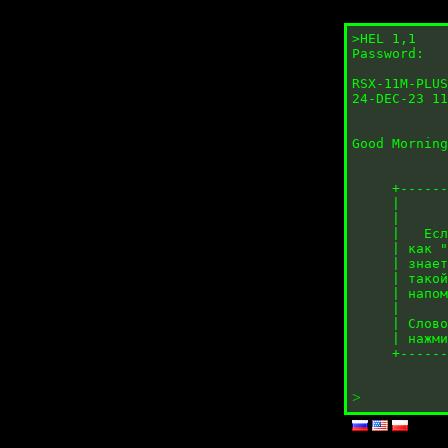
>HEL 1,1

Password:

RSX-11M-PLUS
24-DEC-23 11
Good Morning

     +------
     |      
     |      
     |   Есл
     | как "
     | знает
     | такой
     | напом
     |      
     | Слово
     | нажми
     +------
>