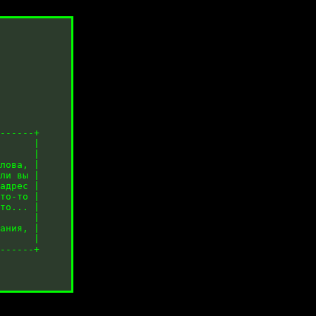
------+

      |

      |

лова, |

ли вы |

адрес |

то-то |

то... |

      |

ания, |

------+
